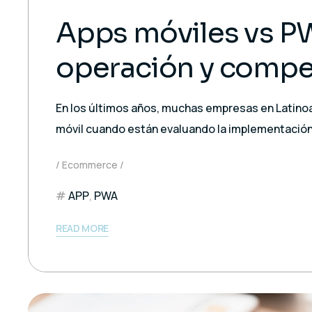
Apps móviles vs PW
operación y compet
En los últimos años, muchas empresas en Latinoam
móvil cuando están evaluando la implementación
Ecommerce
APP
,
PWA
READ MORE