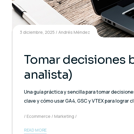
3 diciembre, 2025
Andrés Méndez
Tomar decisiones 
analista)
Una guía práctica y sencilla para tomar decision
clave y cómo usar GA4, GSC y VTEX para lograr cla
Ecommerce
Marketing
READ MORE