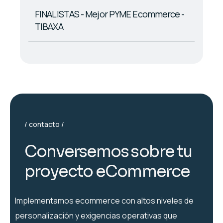
FINALISTAS - Mejor PYME Ecommerce -
TIBAXA
contacto
C
o
n
v
e
r
s
e
m
o
s
s
o
b
r
e
t
u
p
r
o
y
e
c
t
o
e
C
o
m
m
e
r
c
e
Implementamos ecommerce con altos niveles de
personalización y exigencias operativas que