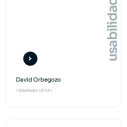
usabilidad
David Orbegozo
Diseñador UX/UI