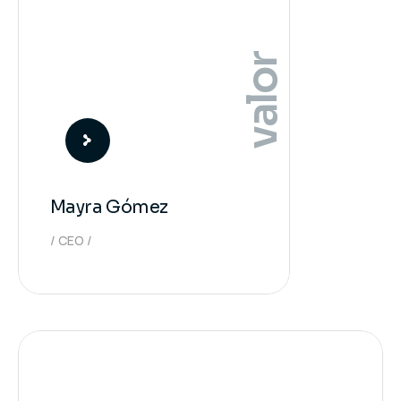
valor
Mayra Gómez
CEO