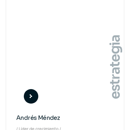
estrategia
Andrés Méndez
Líder de crecimiento