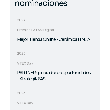
n
o
m
i
n
a
c
i
o
n
e
s
2024
Premios LATAM Digital
Mejor Tienda Online - Cerámica ITALIA
2023
VTEX Day
PARTNER generador de oportunidades
- XtrategiK SAS
2023
VTEX Day