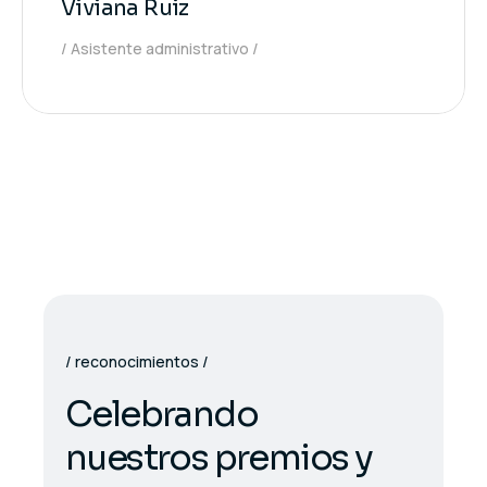
Viviana Ruiz
Asistente administrativo
reconocimientos
C
e
l
e
b
r
a
n
d
o
n
u
e
s
t
r
o
s
p
r
e
m
i
o
s
y