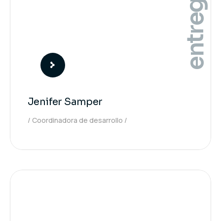
entrega
Jenifer Samper
Coordinadora de desarrollo