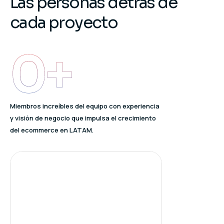
L
a
s
p
e
r
s
o
n
a
s
d
e
t
r
á
s
d
e
c
a
d
a
p
r
o
y
e
c
t
o
0
+
Miembros increíbles del equipo con experiencia
y visión de negocio que impulsa el crecimiento
del ecommerce en LATAM.