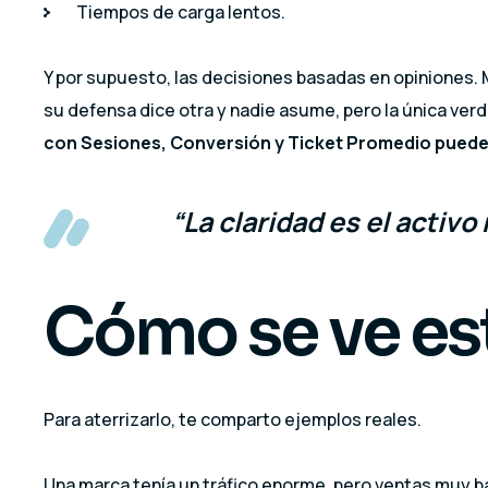
Tiempos de carga lentos.
Y por supuesto, las decisiones basadas en opiniones. M
su defensa dice otra y nadie asume, pero la única ver
con Sesiones, Conversión y Ticket Promedio puedes
“La claridad es el activo
Cómo se ve esto
Para aterrizarlo, te comparto ejemplos reales.
Una marca tenía un tráfico enorme, pero ventas muy b