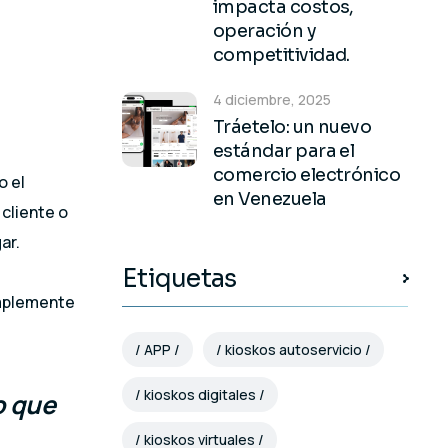
impacta costos,
operación y
competitividad.
4 diciembre, 2025
Tráetelo: un nuevo
estándar para el
comercio electrónico
o el
en Venezuela
 cliente o
ar.
Etiquetas
implemente
APP
kioskos autoservicio
kioskos digitales
o que
kioskos virtuales