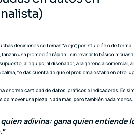
nalista)
as decisiones se toman “a ojo”, por intuición o de forma
lanzan una promoción rápida… sin revisar lo básico. Y cuand
esupuesto, al equipo, al diseñador, a la gerencia comercial, al
 calma, te das cuenta de que el problema estaba en otro lug
una enorme cantidad de datos, gráficos e indicadores. Es s
es de mover una pieza. Nada más, pero también nada menos.
uien adivina: gana quien entiende l
.”