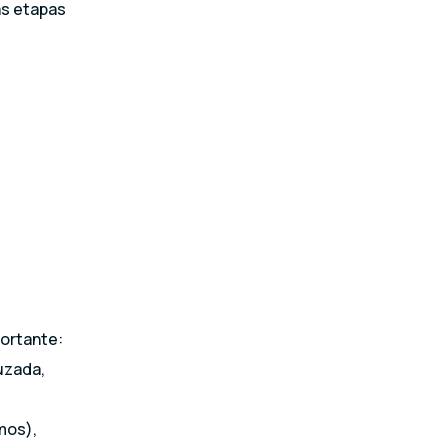
as etapas
portante:
ruzada,
mos),