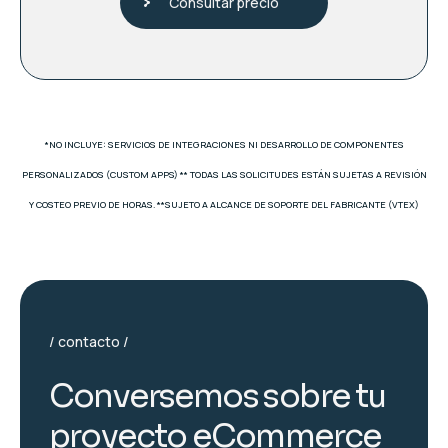
Consultar precio
*NO INCLUYE: SERVICIOS DE INTEGRACIONES NI DESARROLLO DE COMPONENTES
PERSONALIZADOS (CUSTOM APPS) ** TODAS LAS SOLICITUDES ESTÁN SUJETAS A REVISIÓN
Y COSTEO PREVIO DE HORAS. **SUJETO A ALCANCE DE SOPORTE DEL FABRICANTE (VTEX)
contacto
C
o
n
v
e
r
s
e
m
o
s
s
o
b
r
e
t
u
p
r
o
y
e
c
t
o
e
C
o
m
m
e
r
c
e