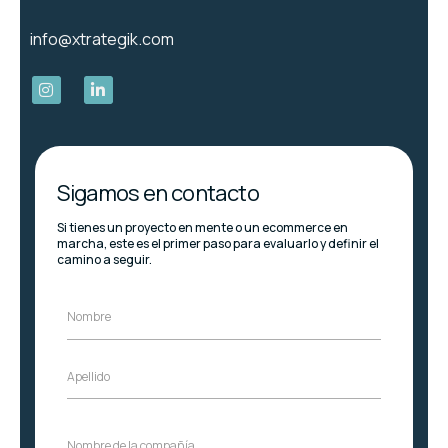
info@xtrategik.com
Sigamos en contacto
Si tienes un proyecto en mente o un ecommerce en
marcha, este es el primer paso para evaluarlo y definir el
camino a seguir.
l
Nombre
a
N
d
o
e
m
*
b
Apellido
A
r
p
e
e
*
l
Nombre de la compañía
N