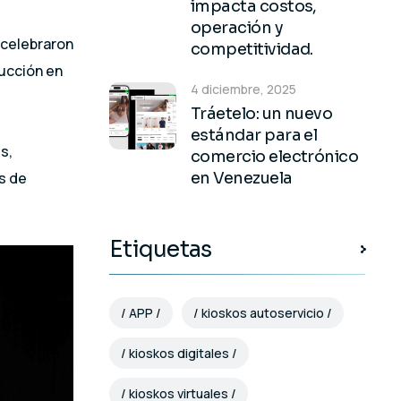
impacta costos,
operación y
celebraron
competitividad.
rucción en
4 diciembre, 2025
Tráetelo: un nuevo
estándar para el
s,
comercio electrónico
s de
en Venezuela
Etiquetas
APP
kioskos autoservicio
kioskos digitales
kioskos virtuales