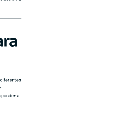
ara
 diferentes
r
esponden a